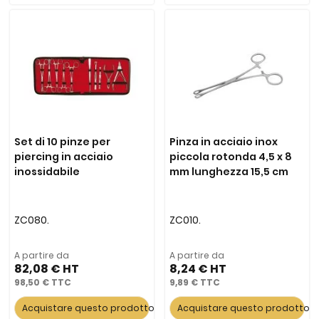
Set di 10 pinze per
Pinza in acciaio inox
piercing in acciaio
piccola rotonda 4,5 x 8
inossidabile
mm lunghezza 15,5 cm
ZC080.
ZC010.
A partire da
A partire da
82,08 €
8,24 €
98,50 €
9,89 €
Acquistare questo prodotto
Acquistare questo prodotto