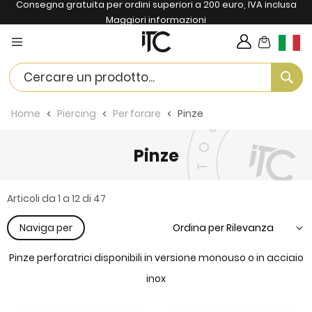
Consegna gratuita per ordini superiori a 200 euro, IVA inclusa
Maggiori informazioni
Carrello
Lingua
Se
Home
Piercing
Per forare
Pinze
Pinze
Articoli da
1
a
12
di
47
Naviga per
Pinze perforatrici disponibili in versione monouso o in acciaio
inox