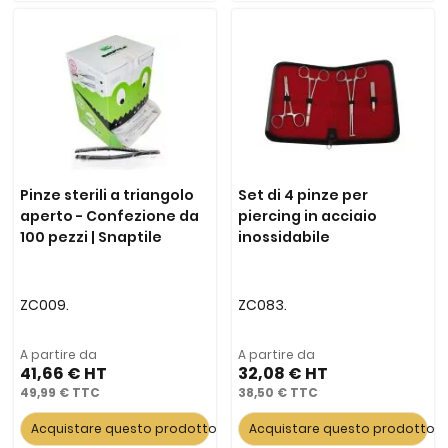
Pinze sterili a triangolo
Set di 4 pinze per
aperto - Confezione da
piercing in acciaio
100 pezzi | Snaptile
inossidabile
ZC009.
ZC083.
A partire da
A partire da
41,66 €
32,08 €
49,99 €
38,50 €
Acquistare questo prodotto
Acquistare questo prodotto