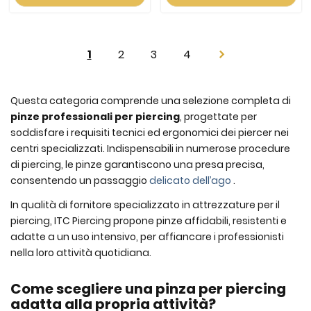
Pagina
Attualmente
Pagina
Pagina
Pagina
1
2
3
4
Pagina
Successivo
stai
leggendo
Questa categoria comprende una selezione completa di
pinze professionali per piercing
, progettate per
la
soddisfare i requisiti tecnici ed ergonomici dei piercer nei
pagina
centri specializzati. Indispensabili in numerose procedure
di piercing, le pinze garantiscono una presa precisa,
consentendo un passaggio
delicato dell’ago
.
In qualità di fornitore specializzato in attrezzature per il
piercing, ITC Piercing propone pinze affidabili, resistenti e
adatte a un uso intensivo, per affiancare i professionisti
nella loro attività quotidiana.
Come scegliere una pinza per piercing
adatta alla propria attività?