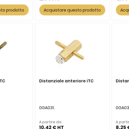
sto prodotto
Acquistare questo prodotto
Acq
iTC
Distanziale anteriore iTC
Distan
0GA031.
0GA03
A partire da
A parti
10,42 €
8,25 