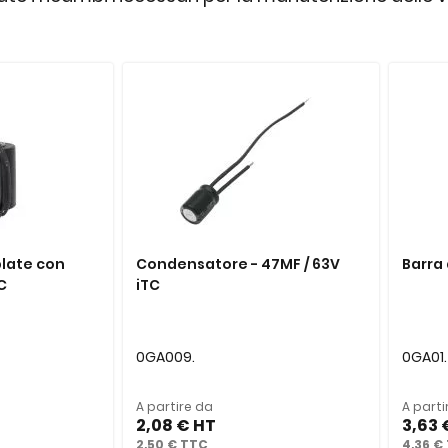
blate con
Condensatore - 47MF / 63V
Barra
C
iTC
0GA009.
0GA01.
A partire da
A parti
2,08 €
3,63 
2,50 €
4,36 €