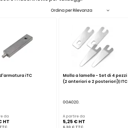
 d'armatura iTC
Molla a lamelle - Set di 4 pezzi
(2 anteriori e 2 posteriori)| ITC
0GA020.
re da
A partire da
€
5,25 €
6,30 €