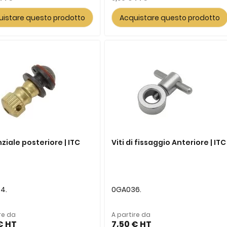
uistare questo prodotto
Acquistare questo prodotto
ziale posteriore | ITC
Viti di fissaggio Anteriore | ITC
4.
0GA036.
re da
A partire da
€
7,50 €