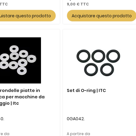
9,00 €
uistare questo prodotto
Acquistare questo prodotto
 rondelle piatte in
Set di O-ring | ITC
ica per macchine da
gio | Itc
0.
0GA042.
re da
A partire da