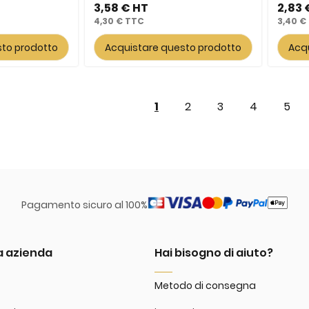
3,58 €
2,83 
4,30 €
3,40 €
sto prodotto
Acquistare questo prodotto
Acq
Pagina
Attualmente stai leggend
Pagina
Pagina
Pagina
Pagi
1
2
3
4
5
Pagamento sicuro al 100%
a azienda
Hai bisogno di aiuto?
Metodo di consegna