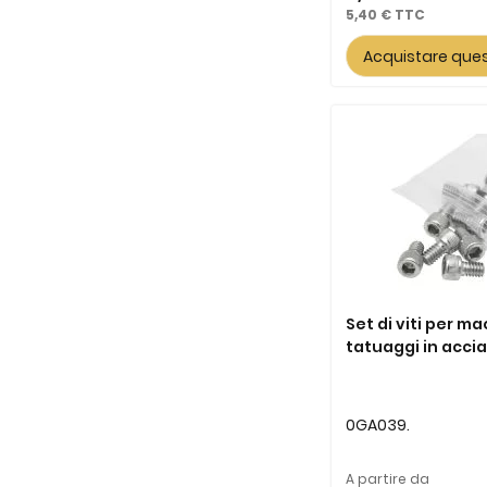
5,40 €
Acquistare que
Set di viti per m
tatuaggi in acciai
0GA039.
A partire da