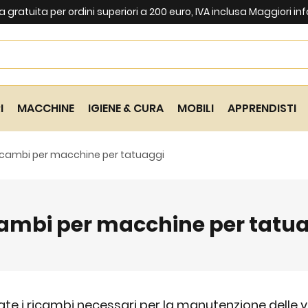
gratuita per ordini superiori a 200 euro, IVA inclusa
Maggiori in
Search
I
MACCHINE
IGIENE & CURA
MOBILI
APPRENDISTI
icambi per macchine per tatuaggi
ambi per macchine per tatu
ate i ricambi necessari per la manutenzione delle 