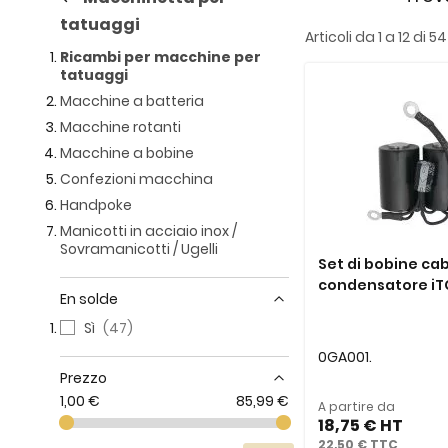
tatuaggi
Articoli da
1
a
12
di
54
Ricambi per macchine per
tatuaggi
Macchine a batteria
Macchine rotanti
Macchine a bobine
Confezioni macchina
Handpoke
Manicotti in acciaio inox /
Sovramanicotti / Ugelli
Set di bobine ca
condensatore iT
En solde
Sì
47
0GA001.
Prezzo
1,00 €
85,99 €
A partire da
18,75 €
22,50 €