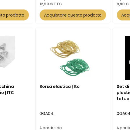
12,50 €
9,90 €
sto prodotto
Acquistare questo prodotto
Acq
acchina
Borsa elastica | Itc
Set di
o | ITC
plast
tatuag
0GA04.
0GA04
A partire da
A parti