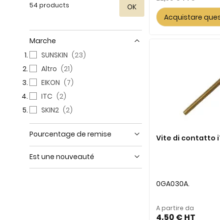
54 products
OK
Acquistare que
Marche
SUNSKIN
23
Altro
21
EIKON
7
ITC
2
SKIN2
2
Pourcentage de remise
Vite di contatto 
Est une nouveauté
0GA030A.
A partire da
4,50 €