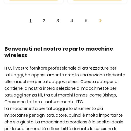
Pagina
Attualmente
Pagina
Pagina
Pagina
Pagina
1
2
3
4
5
Pagina
Successivo
stai
leggendo
la
Benvenuti nel nostro reparto macchine
wireless
pagina
ITC, il vostro fornitore professionale di attrezzature per
tatuaggi, ha appositamente creato una sezione dedicata
alle macchine per tatuaggi wireless. Questa categoria
contiene la nostra intera selezione di macchinette per
tatuaggi senza fili, tra cui marchi famosi come Bishop,
Cheyenne tattoo e, naturalmente, ITC.
La macchinetta per tatuaggi è lo strumento più
importante per ogni tatuatore, quindi è molto importante
che sia giusta. La macchinetta cordless è la scelta ideale
per la sua comodità e flessibilità durante le sessioni di