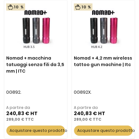
10 %
10 %
Nomad + macchina
Nomad + 4,2 mm wireless
tatuaggi senza fili da 3,5
tattoo gun machine | Itc
mm | ITC
0G892.
0G892X.
A partire da
A partire da
240,83 €
240,83 €
289,00 €
289,00 €
Acquistare questo prodotto
Acquistare questo prodotto