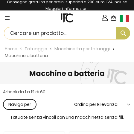
Consegna gratuita per ordini superiori a 200 euro, IVA inclusa
Maggiori informazioni
Carrello
Lingua
Se
Home
Tatuaggio
Macchinetta per tatuaggi
Macchine a batteria
Macchine a batteria
Articoli da
1
a
12
di
60
Naviga per
Tatuate senza vincoli con una macchinetta senza fili.