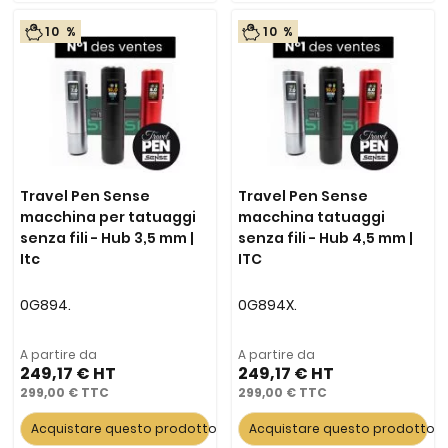
10 %
10 %
Travel Pen Sense
Travel Pen Sense
macchina per tatuaggi
macchina tatuaggi
senza fili - Hub 3,5 mm |
senza fili - Hub 4,5 mm |
Itc
ITC
0G894.
0G894X.
A partire da
A partire da
249,17 €
249,17 €
299,00 €
299,00 €
Acquistare questo prodotto
Acquistare questo prodotto