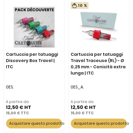
10 %
Cartuccia per tatuaggi
Cartuccia per tatuaggi
Discovery Box Travel |
Travel Traceuse (RL) - Ø
ITC
0,25 mm - Conicità extra
lunga | ITC
0ES.
0ES_A.
A partire da
A partire da
12,50 €
12,50 €
15,00 €
15,00 €
Acquistare questo prodotto
Acquistare questo prodotto