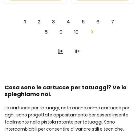
Pagina
Attualmente
Pagina
Pagina
Pagina
Pagina
Pagina
Pagina
1
2
3
4
5
6
7
stai
Pagina
Pagina
Pagina
8
9
10
Pagina
Successivo
leggendo
Pagina
la
Attualmente
Pagina
1+
11+
pagina
stai
leggendo
la
Cosa sono le cartucce per tatuaggi? Ve lo
pagina
spieghiamo noi.
Le cartucce per tatuaggi, note anche come cartucce per
aghi, sono progettate appositamente per essere inserite
facilmente nella pistola rotante per tatuaggi. Sono
intercambiabili per consentire di variare stili e tecniche.