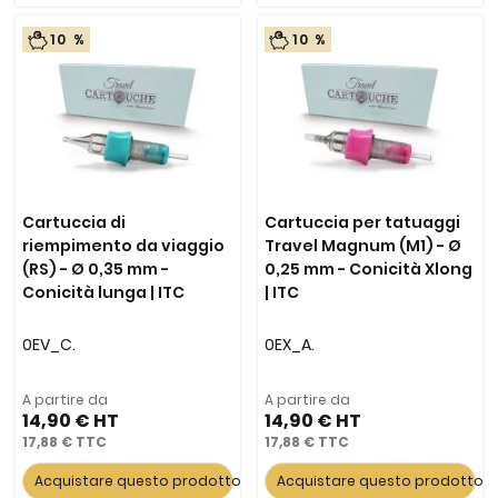
10 %
10 %
Cartuccia di
Cartuccia per tatuaggi
riempimento da viaggio
Travel Magnum (M1) - Ø
(RS) - Ø 0,35 mm -
0,25 mm - Conicità Xlong
Conicità lunga | ITC
| ITC
0EV_C.
0EX_A.
A partire da
A partire da
14,90 €
14,90 €
17,88 €
17,88 €
Acquistare questo prodotto
Acquistare questo prodotto