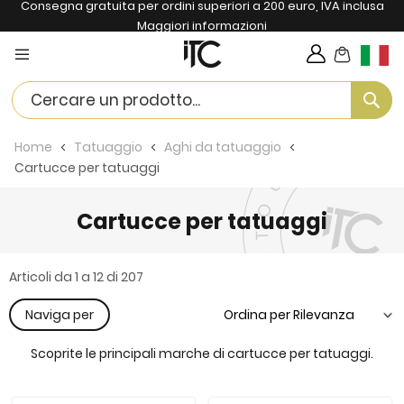
Consegna gratuita per ordini superiori a 200 euro, IVA inclusa
Maggiori informazioni
Carrello
Lingua
Se
Home
Tatuaggio
Aghi da tatuaggio
Cartucce per tatuaggi
Cartucce per tatuaggi
Articoli da
1
a
12
di
207
Naviga per
Scoprite le principali marche di cartucce per tatuaggi.