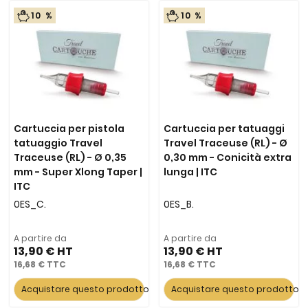
10 %
10 %
Cartuccia per pistola
Cartuccia per tatuaggi
tatuaggio Travel
Travel Traceuse (RL) - Ø
Traceuse (RL) - Ø 0,35
0,30 mm - Conicità extra
mm - Super Xlong Taper |
lunga | ITC
ITC
0ES_C.
0ES_B.
A partire da
A partire da
13,90 €
13,90 €
16,68 €
16,68 €
Acquistare questo prodotto
Acquistare questo prodotto