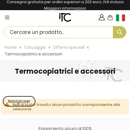
Consegna gratuita per ordini superiori a 200 euro, IVA inclusa
Maggiori informazioni
Carrello
Lingua
Se
Home
Tatuaggio
Offerte speciali
Termocopiatrici e accessori
Termocopiatrici e accessori
Naviga per
Non è stato trovato alcun prodotto corrispondente alla
selezione.
Pagamento sicuro al 100%